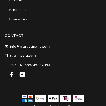
Chaînes
Pendentifs
Ensembles
CONTACT
info@marassina.jewelry
CCI : 65144961
TVA : NL002442809B36