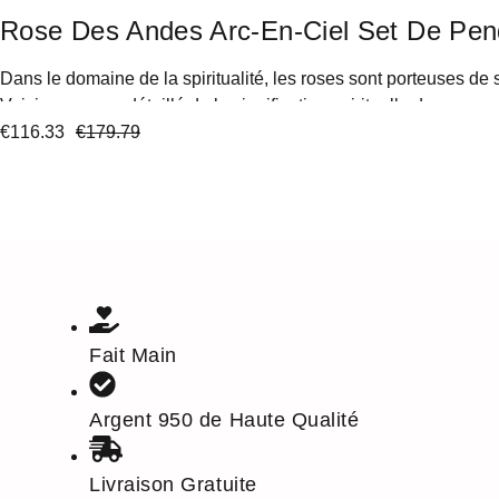
Rose Des Andes Arc-En-Ciel Set De Pende
Dans le domaine de la spiritualité, les roses sont porteuses de si
Voici un aperçu détaillé de la signification spirituelle des roses 
Elles sont souvent associées au cœur et aux émotions, représen
€
116.33
€
179.79
Fait Main
Argent 950 de Haute Qualité
Livraison Gratuite