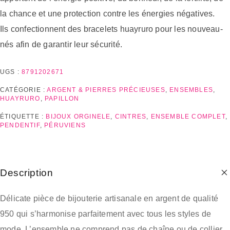
la chance et une protection contre les énergies négatives.
Ils confectionnent des bracelets huayruro pour les nouveau-
nés afin de garantir leur sécurité.
UGS :
8791202671
CATÉGORIE :
ARGENT & PIERRES PRÉCIEUSES
,
ENSEMBLES
,
HUAYRURO
,
PAPILLON
ÉTIQUETTE :
BIJOUX ORGINELE
,
CINTRES
,
ENSEMBLE COMPLET
,
PENDENTIF
,
PÉRUVIENS
Description
Délicate pièce de bijouterie artisanale en argent de qualité
950 qui s’harmonise parfaitement avec tous les styles de
mode. L’ensemble ne comprend pas de chaîne ou de collier.